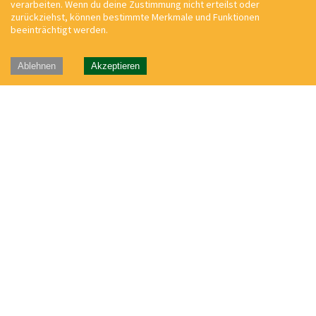
verarbeiten. Wenn du deine Zustimmung nicht erteilst oder
zurückziehst, können bestimmte Merkmale und Funktionen
beeinträchtigt werden.
Ablehnen
Akzeptieren
®waldviertelreisen Rieder GmbH
3823 Weikertschlag/Thaya,
Oberndorf 17
Tel.:
+43 2845 243