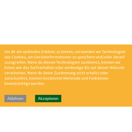
Um dir ein optimales Erlebnis zu bieten, verwenden wir Technologien
wie Cookies, um Geräteinformationen zu speichern und/oder darauf
zuzugreifen. Wenn du diesen Technologien zustimmst, können wir
Daten wie das Surfverhalten oder eindeutige IDs auf dieser Website
verarbeiten. Wenn du deine Zustimmung nicht erteilst oder
zurückziehst, können bestimmte Merkmale und Funktionen
beeinträchtigt werden.
Ablehnen
Akzeptieren