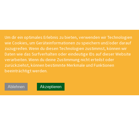
Um dir ein optimales Erlebnis zu bieten, verwenden wir Technologien
wie Cookies, um Geräteinformationen zu speichern und/oder darauf
zuzugreifen. Wenn du diesen Technologien zustimmst, können wir
Daten wie das Surfverhalten oder eindeutige IDs auf dieser Website
verarbeiten. Wenn du deine Zustimmung nicht erteilst oder
zurückziehst, können bestimmte Merkmale und Funktionen
beeinträchtigt werden.
Ablehnen
Akzeptieren