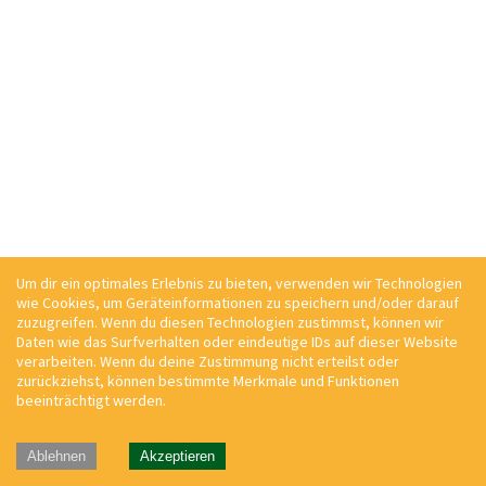
Um dir ein optimales Erlebnis zu bieten, verwenden wir Technologien
wie Cookies, um Geräteinformationen zu speichern und/oder darauf
zuzugreifen. Wenn du diesen Technologien zustimmst, können wir
Daten wie das Surfverhalten oder eindeutige IDs auf dieser Website
verarbeiten. Wenn du deine Zustimmung nicht erteilst oder
zurückziehst, können bestimmte Merkmale und Funktionen
beeinträchtigt werden.
Ablehnen
Akzeptieren